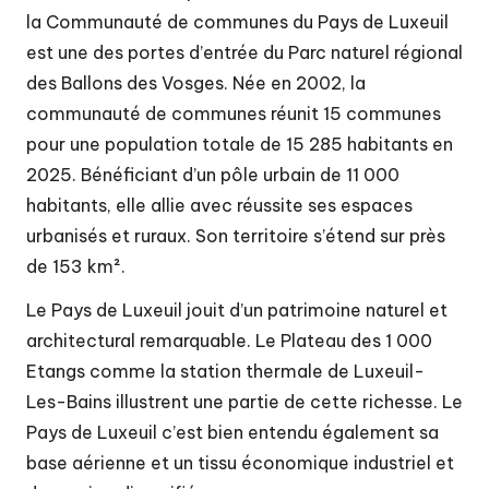
u
la Communauté de communes du Pays de Luxeuil
P
est une des portes d’entrée du Parc naturel régional
a
des Ballons des Vosges. Née en 2002, la
communauté de communes réunit 15 communes
y
pour une population totale de 15 285 habitants en
s
2025. Bénéficiant d’un pôle urbain de 11 000
d
habitants, elle allie avec réussite ses espaces
e
urbanisés et ruraux. Son territoire s’étend sur près
de 153 km².
L
u
Le Pays de Luxeuil jouit d’un patrimoine naturel et
architectural remarquable. Le Plateau des 1 000
x
Etangs comme la station thermale de Luxeuil-
e
Les-Bains illustrent une partie de cette richesse. Le
ui
Pays de Luxeuil c’est bien entendu également sa
l
base aérienne et un tissu économique industriel et