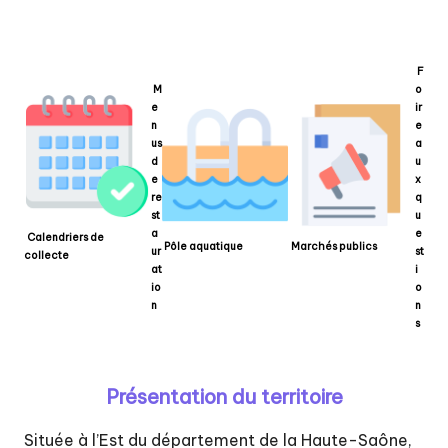
t
é
d
F
M
o
e
e
ir
n
e
c
us
a
d
u
o
e
x
re
q
m
st
u
a
e
m
Calendriers de
Pôle aquatique
Marchés publics
ur
st
collecte
at
i
u
io
o
n
n
n
s
e
s
Présentation du territoire
d
Située à l’Est du département de la Haute-Saône,