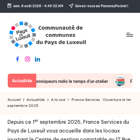
sam. 8 août 2026
-
4:49:02 AM
Suivez-nous sur PanneauPocket !
Skip
to
content
C
Le
Facebook
Instagram
Linkedin
o
sens
de
m
l'accueil
Actualités
iennent des chroniqueurs radio le temps d’un atelier
Fermeture
m
u
Accueil
Actualités
A la une
France Services : Ouverture le 1er
n
septembre 2025
a
er
Depuis ce 1
septembre 2025, France Services du
u
Pays de Luxeuil vous accueille dans les locaux
jouxtant le Centre de gestion comptable au 17 Rue