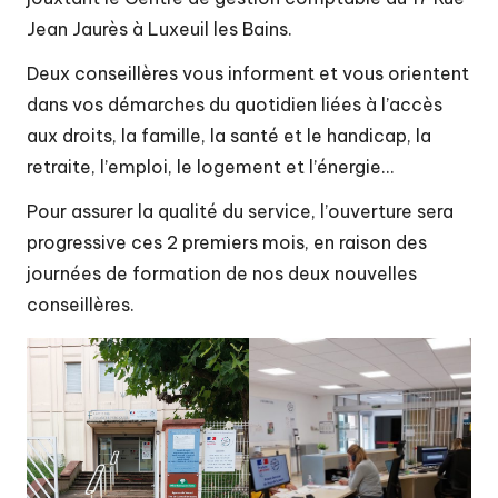
t
Jean Jaurès à Luxeuil les Bains.
é
d
Deux conseillères vous informent et vous orientent
dans vos démarches du quotidien liées à l’accès
e
aux droits, la famille, la santé et le handicap, la
c
retraite, l’emploi, le logement et l’énergie…
o
Pour assurer la qualité du service, l’ouverture sera
m
progressive ces 2 premiers mois, en raison des
m
journées de formation de nos deux nouvelles
conseillères.
u
n
e
s
d