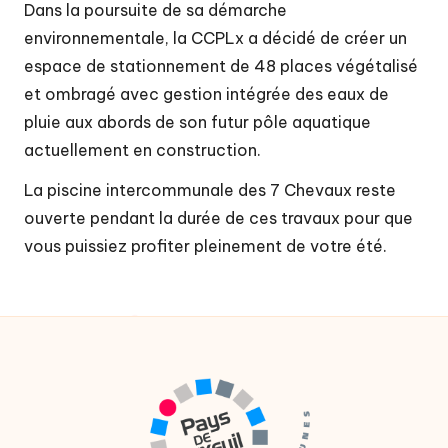
t
Dans la poursuite de sa démarche
é
environnementale, la CCPLx a décidé de créer un
d
espace de stationnement de 48 places végétalisé
et ombragé avec gestion intégrée des eaux de
e
pluie aux abords de son futur pôle aquatique
c
actuellement en construction.
o
La piscine intercommunale des 7 Chevaux reste
m
ouverte pendant la durée de ces travaux pour que
m
vous puissiez profiter pleinement de votre été.
u
n
e
s
d