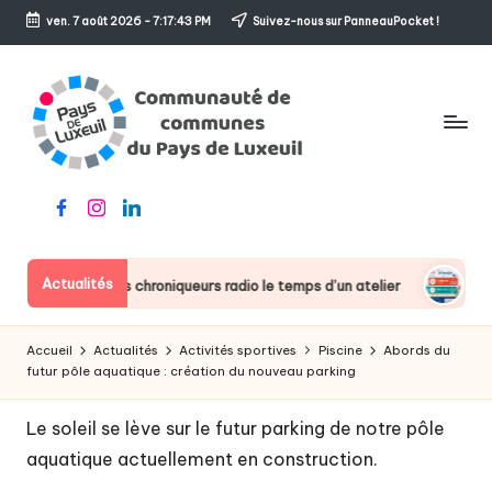
ven. 7 août 2026
-
7:17:43 PM
Suivez-nous sur PanneauPocket !
Skip
to
content
C
Le
Facebook
Instagram
Linkedin
o
sens
de
m
l'accueil
Actualités
in deviennent des chroniqueurs radio le temps d’un atelier
Fer
m
u
Accueil
Actualités
Activités sportives
Piscine
Abords du
n
futur pôle aquatique : création du nouveau parking
a
Le soleil se lève sur le futur parking de notre pôle
u
aquatique actuellement en construction.