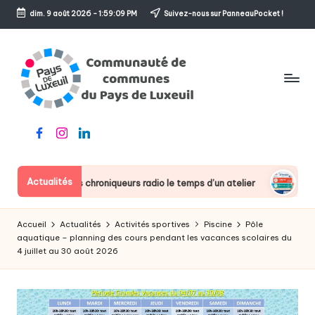
dim. 9 août 2026
-
1:59:09 PM
Suivez-nous sur PanneauPocket !
Skip
to
content
C
Le
Facebook
Instagram
Linkedin
o
sens
de
m
l'accueil
Actualités
n deviennent des chroniqueurs radio le temps d’un atelier
Ferm
m
u
Accueil
Actualités
Activités sportives
Piscine
Pôle
n
aquatique – planning des cours pendant les vacances scolaires du
4 juillet au 30 août 2026
a
u