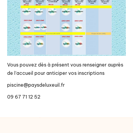
t
é
d
e
c
o
m
Vous pouvez dès à présent vous renseigner auprès
m
de l’accueil pour anticiper vos inscriptions
u
piscine@paysdeluxeuil.fr
n
09 67 71 12 52
e
s
d