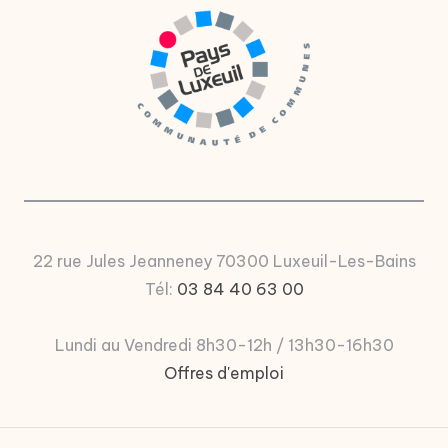
u
P
a
y
s
d
e
L
22 rue Jules Jeanneney 70300 Luxeuil-Les-Bains
u
Tél:
03 84 40 63 00
x
Lundi au Vendredi 8h30-12h / 13h30-16h30
e
Offres d'emploi
ui
l