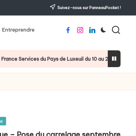
Suivez-nous sur PanneauPocket !
Entreprendre
Facebook
Instagram
Linkedin
es du Pays de Luxeuil du 10 au 23 août 2026
Les
ue
que – Pose du carrelage septembre