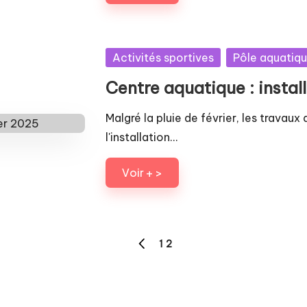
Posted
Activités sportives
Pôle aquatiq
in
Centre aquatique : instal
Malgré la pluie de février, les trava
l'installation…
Voir + >
1
2
PREVIOUS
PAGE