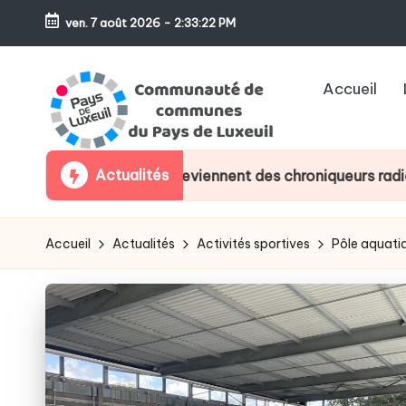
ven. 7 août 2026
-
2:33:23 PM
Skip
to
Accueil
content
C
Le
Actualités
 Breuchin deviennent des chroniqueurs radio le temps d’un 
sens
o
de
m
l'accueil
Accueil
Actualités
Activités sportives
Pôle aquati
m
u
n