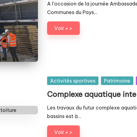
A l’occasion de la journée Ambassad
Communes du Pays…
Voir + >
Posted
Activités sportives
Patrimoine
in
Complexe aquatique inter
Les travaux du futur complexe aquati
bassins est à…
Voir + >