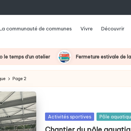
La communauté de communes
Vivre
Découvrir
atelier
Fermeture estivale de la France Servic
que
Page 2
Posted
Activités sportives
Pôle aquatiq
in
Chantier du pôle aquati