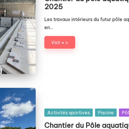
2025
Les travaux intérieurs du futur pôle a
en…
Voir + >
Posted
Activités sportives
Piscine
Pô
in
Chantier du Pôle aquatiqu