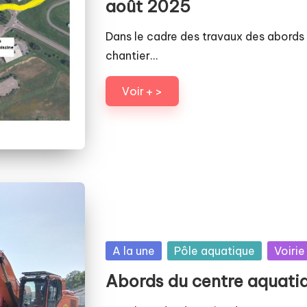
août 2025
Dans le cadre des travaux des abords
chantier…
Voir + >
Posted
A la une
Pôle aquatique
Voirie
in
Abords du centre aquati