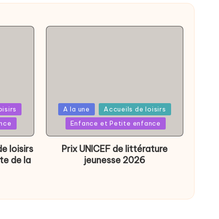
Posted
oisirs
A la une
Accueils de loisirs
in
ance
Enfance et Petite enfance
e loisirs
Prix UNICEF de littérature
te de la
jeunesse 2026