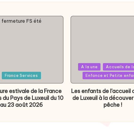
Posted
A la une
Accueils de l
d
in
France Services
Enfance et Petite enf
re estivale de la France
Les enfants de l’accueil d
 du Pays de Luxeuil du 10
de Luxeuil à la découver
au 23 août 2026
pêche !