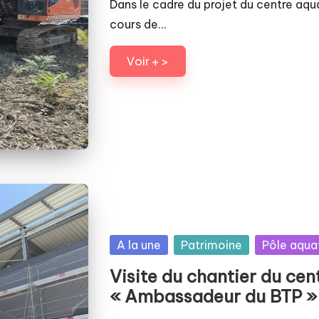
Dans le cadre du projet du centre aq
cours de…
Voir + >
Posted
A la une
Patrimoine
Pôle aqua
in
Visite du chantier du cen
« Ambassadeur du BTP »