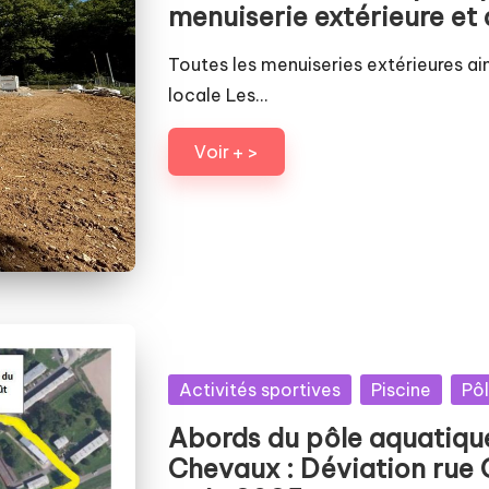
menuiserie extérieure et
Toutes les menuiseries extérieures ain
locale Les…
Voir + >
Posted
Activités sportives
Piscine
Pô
in
Abords du pôle aquatique
Chevaux : Déviation rue 