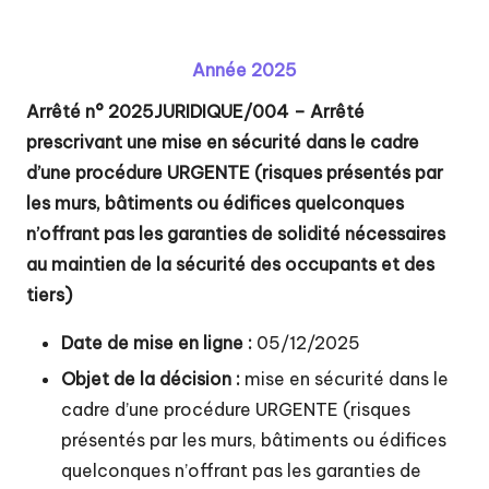
u
P
Année 2025
a
Arrêté n° 2025JURIDIQUE/004 – Arrêté
y
prescrivant une mise en sécurité dans le cadre
s
d’une procédure URGENTE (risques présentés par
d
les murs, bâtiments ou édifices quelconques
e
n’offrant pas les garanties de solidité nécessaires
au maintien de la sécurité des occupants et des
L
tiers)
u
Date de mise en ligne :
05/12/2025
x
Objet de la décision :
mise en sécurité dans le
e
cadre d’une procédure URGENTE (risques
ui
présentés par les murs, bâtiments ou édifices
l
quelconques n’offrant pas les garanties de