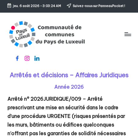
jeu. 6 août 2026
-
3:03:24 AM
Suivez-nous sur PanneauPocket !
Skip
to
content
C
Le
Facebook
Instagram
Linkedin
o
sens
de
m
Arrêtés et décisions – Affaires Juridiques
l'accueil
m
Année 2026
u
Arrêté n°
2026JURIDIQUE/009
– Arrêté
n
prescrivant une mise en sécurité dans le cadre
a
d’une procédure URGENTE (risques présentés par
les murs, bâtiments ou édifices quelconques
u
n’offrant pas les garanties de solidité nécessaires