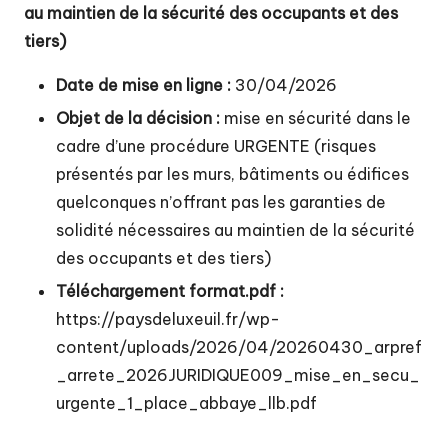
t
au maintien de la sécurité des occupants et des
é
tiers)
d
Date de mise en ligne :
30/04/2026
e
Objet de la décision :
mise en sécurité dans le
c
cadre d’une procédure URGENTE (risques
o
présentés par les murs, bâtiments ou édifices
quelconques n’offrant pas les garanties de
m
solidité nécessaires au maintien de la sécurité
m
des occupants et des tiers)
u
Téléchargement format.pdf :
n
https://paysdeluxeuil.fr/wp-
e
content/uploads/2026/04/20260430_arpref
_arrete_2026JURIDIQUE009_mise_en_secu_
s
urgente_1_place_abbaye_llb.pdf
d