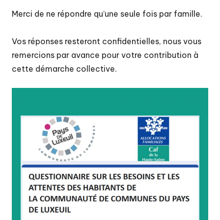
u
Merci de ne répondre qu’une seule fois par famille.
P
a
Vos réponses resteront confidentielles, nous vous
y
remercions par avance pour votre contribution à
cette démarche collective.
s
d
e
L
u
x
e
ui
l