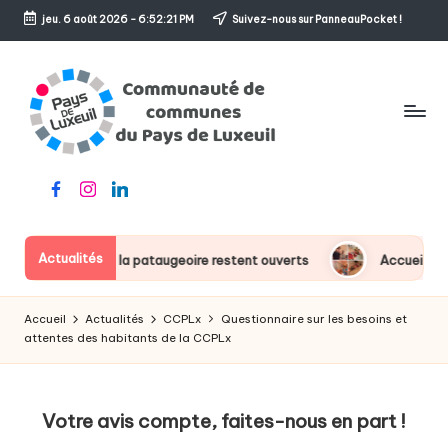
jeu. 6 août 2026
-
6:52:21 PM
Suivez-nous sur PanneauPocket !
Skip
to
content
C
Le
Facebook
Instagram
Linkedin
o
sens
de
m
l'accueil
Actualités
bassin ludique et la pataugeoire restent ouverts
Accueils de l
m
u
Accueil
Actualités
CCPLx
Questionnaire sur les besoins et
n
attentes des habitants de la CCPLx
a
u
Votre avis compte, faites-nous en part !