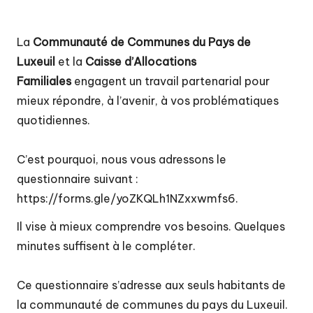
t
é
La
Communauté de Communes du Pays de
d
Luxeuil
et la
Caisse d’Allocations
e
Familiales
engagent un travail partenarial pour
c
mieux répondre, à l’avenir, à vos problématiques
o
quotidiennes.
m
C’est pourquoi, nous vous adressons le
m
questionnaire suivant :
u
https://forms.gle/yoZKQLh1NZxxwmfs6
.
n
Il vise à mieux comprendre vos besoins. Quelques
e
minutes suffisent à le compléter.
s
Ce questionnaire s’adresse aux seuls habitants de
d
la communauté de communes du pays du Luxeuil.