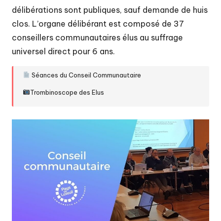
t
délibérations sont publiques, sauf demande de huis
é
clos. L’organe délibérant est composé de 37
d
conseillers communautaires élus au suffrage
e
universel direct pour 6 ans.
c
Séances du Conseil Communautaire
o
Trombinoscope des Elus
m
m
u
n
e
s
d