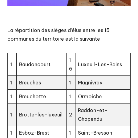
u
P
a
La répartition des sièges d’élus entre les 15
y
communes du territoire est la suivante
s
d
1
1
Baudoncourt
Luxeuil-Les-Bains
e
6
L
1
Breuches
1
Magnivray
u
1
Breuchotte
1
Ormoiche
x
e
Raddon-et-
1
Brotte-lès-luxeuil
2
Chapendu
ui
l
1
Esboz-Brest
1
Saint-Bresson