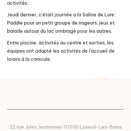
t
activités :
é
Jeudi dernier, c’était journée a la Saline de Lure :
d
Paddle pour un petit groupe de nageurs, jeux et
e
balade autour du lac ombragé pour les autres.
c
Entre piscine, activités au centre et sorties, les
o
équipes ont adapté les activités de l’accueil de
loisirs à la canicule.
m
m
u
n
e
s
d
22 rue Jules Jeanneney 70300 Luxeuil-Les-Bains