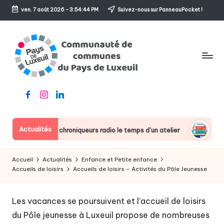
ven. 7 août 2026
-
3:54:44 PM
Suivez-nous sur PanneauPocket !
Skip
to
content
C
Le
Facebook
Instagram
Linkedin
o
sens
de
m
l'accueil
Actualités
n deviennent des chroniqueurs radio le temps d’un atelier
Ferm
m
u
Accueil
Actualités
Enfance et Petite enfance
n
Accueils de loisirs
Accueils de loisirs – Activités du Pôle Jeunesse
a
Les vacances se poursuivent et l’accueil de loisirs
u
du Pôle jeunesse à Luxeuil propose de nombreuses