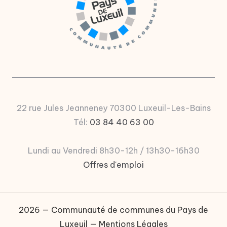
u
P
a
y
s
d
e
22 rue Jules Jeanneney 70300 Luxeuil-Les-Bains
Tél:
03 84 40 63 00
L
u
Lundi au Vendredi 8h30-12h / 13h30-16h30
x
Offres d'emploi
e
ui
2026 — Communauté de communes du Pays de
l
Luxeuil —
Mentions Légales