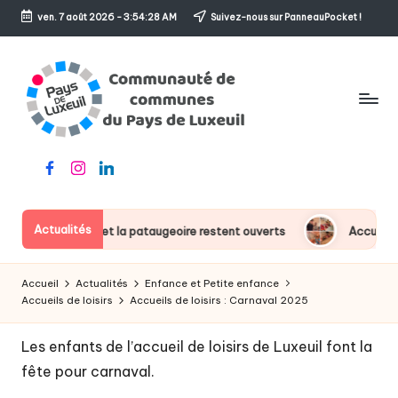
ven. 7 août 2026
-
3:54:28 AM
Suivez-nous sur PanneauPocket !
Skip
to
content
C
Le
Facebook
Instagram
Linkedin
o
sens
de
m
l'accueil
Actualités
e bassin ludique et la pataugeoire restent ouverts
Accueils de
m
u
Accueil
Actualités
Enfance et Petite enfance
n
Accueils de loisirs
Accueils de loisirs : Carnaval 2025
a
Les enfants de l’accueil de loisirs de Luxeuil font la
u
fête pour carnaval.