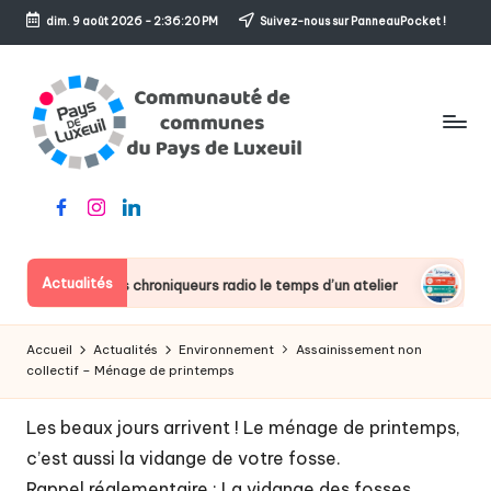
dim. 9 août 2026
-
2:36:20 PM
Suivez-nous sur PanneauPocket !
Skip
to
content
C
Le
Facebook
Instagram
Linkedin
o
sens
de
m
l'accueil
Actualités
in deviennent des chroniqueurs radio le temps d’un atelier
Fer
m
u
Accueil
Actualités
Environnement
Assainissement non
n
collectif – Ménage de printemps
a
Les beaux jours arrivent ! Le ménage de printemps,
u
c’est aussi la vidange de votre fosse.
Rappel réglementaire : La vidange des fosses