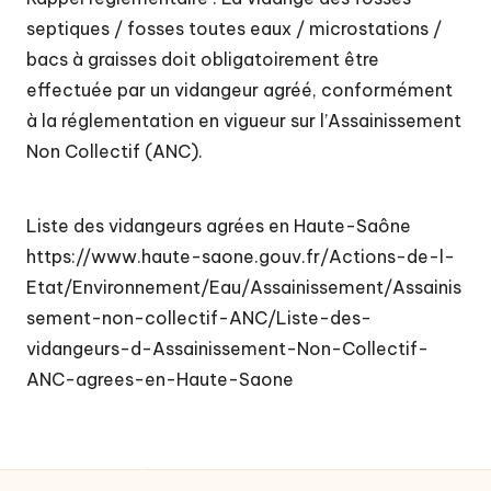
t
septiques / fosses toutes eaux / microstations /
é
bacs à graisses doit obligatoirement être
d
effectuée par un vidangeur agréé, conformément
e
à la réglementation en vigueur sur l’Assainissement
c
Non Collectif (ANC).
o
m
Liste des vidangeurs agrées en Haute-Saône
https://www.haute-saone.gouv.fr/Actions-de-l-
m
Etat/Environnement/Eau/Assainissement/Assainis
u
sement-non-collectif-ANC/Liste-des-
n
vidangeurs-d-Assainissement-Non-Collectif-
e
ANC-agrees-en-Haute-Saone
s
d