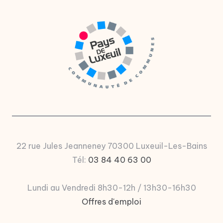
u
P
a
y
s
d
e
L
u
22 rue Jules Jeanneney 70300 Luxeuil-Les-Bains
x
Tél:
03 84 40 63 00
e
Lundi au Vendredi 8h30-12h / 13h30-16h30
ui
Offres d'emploi
l