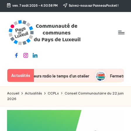
ven. 7 août 2026
-
4:30:58 PM
Suivez-nous sur PanneauPocket !
Skip
to
content
C
Le
Facebook
Instagram
Linkedin
o
sens
de
m
l'accueil
Actualités
des chroniqueurs radio le temps d’un atelier
Fermeture estival
m
u
Accueil
Actualités
CCPLx
Conseil Communautaire du 22 juin
n
2026
a
u