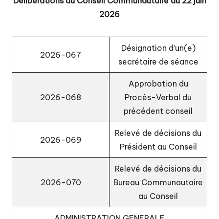
Délibérations du Conseil Communautaire du 22 juin
u
2026
P
a
Désignation d’un(e)
y
2026-067
secrétaire de séance
s
Approbation du
d
2026-068
Procès-Verbal du
e
précédent conseil
L
Relevé de décisions du
u
2026-069
Président au Conseil
x
Relevé de décisions du
e
2026-070
Bureau Communautaire
ui
au Conseil
l
ADMINISTRATION GENERALE