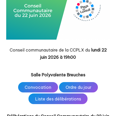
t
é
d
e
c
o
Conseil communautaire de la CCPLX du
lundi 22
m
juin 2026 à 19h00
m
u
Salle Polyvalente Breuches
n
Convocation
Ordre du jour
e
s
Liste des délibérations
d