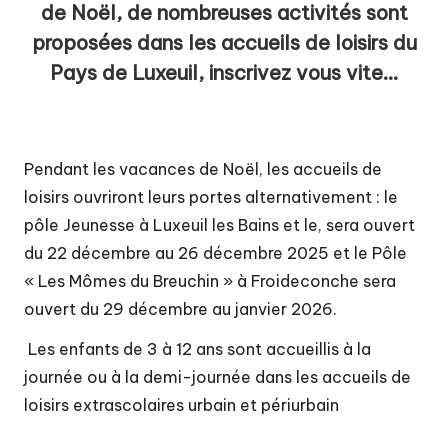
t
de Noël, de nombreuses activités sont
é
proposées dans les accueils de loisirs du
d
Pays de Luxeuil, inscrivez vous vite…
e
c
Pendant les vacances de Noël, les accueils de
o
loisirs ouvriront leurs portes alternativement : le
m
pôle Jeunesse à Luxeuil les Bains et le, sera ouvert
m
du 22 décembre au 26 décembre 2025 et le Pôle
u
« Les Mômes du Breuchin » à Froideconche sera
ouvert du 29 décembre au janvier 2026.
n
e
Les enfants de 3 à 12 ans sont accueillis à la
journée ou à la demi-journée dans les accueils de
s
loisirs extrascolaires urbain et périurbain
d