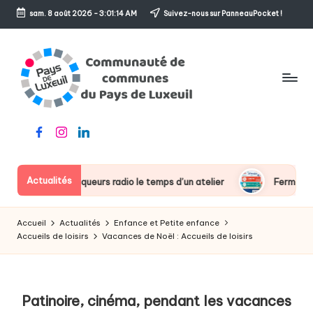
sam. 8 août 2026
-
3:01:15 AM
Suivez-nous sur PanneauPocket !
Skip
to
content
C
Le
Facebook
Instagram
Linkedin
o
sens
de
m
l'accueil
Actualités
t des chroniqueurs radio le temps d’un atelier
Fermeture esti
m
u
Accueil
Actualités
Enfance et Petite enfance
n
Accueils de loisirs
Vacances de Noël : Accueils de loisirs
a
u
Patinoire, cinéma, pendant les vacances