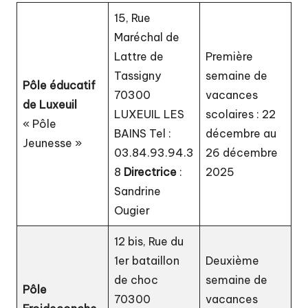
u
15, Rue
P
Maréchal de
a
Lattre de
Première
y
Tassigny
semaine de
Pôle éducatif
70300
vacances
s
de Luxeuil
LUXEUIL LES
scolaires : 22
d
« Pôle
BAINS Tel :
décembre au
Jeunesse »
e
03.84.93.94.3
26 décembre
L
8
Directrice
:
2025
Sandrine
u
Ougier
x
12 bis, Rue du
e
1er bataillon
Deuxième
ui
de choc
semaine de
Pôle
l
70300
vacances